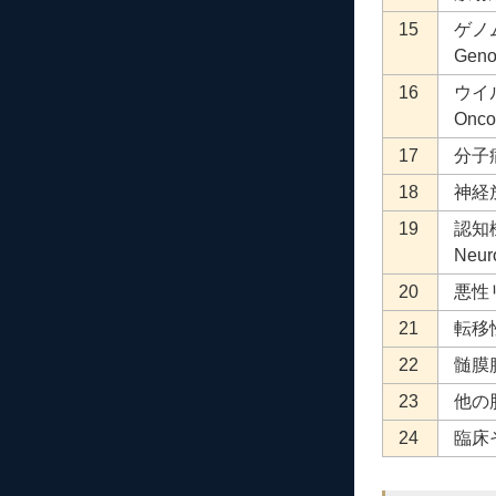
15
ゲノ
Geno
16
ウイ
Onco
17
分子病理
18
神経放
19
認知
Neuro
20
悪性リ
21
転移性
22
髄膜腫
23
他の脳腫
24
臨床その