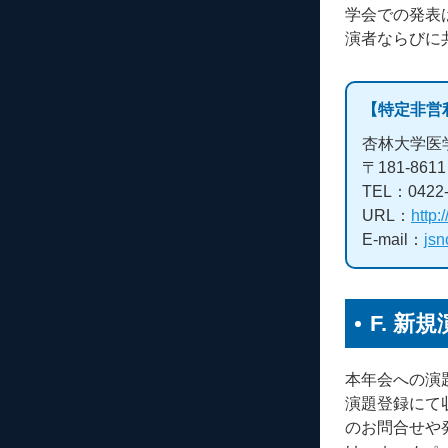
学会での発表
演者ならびに
【特定非営
杏林大学医
〒181-86
TEL：042
URL：
http:
E-mail：
js
F. 新
本年会への演
演題登録にて
のお問合せや