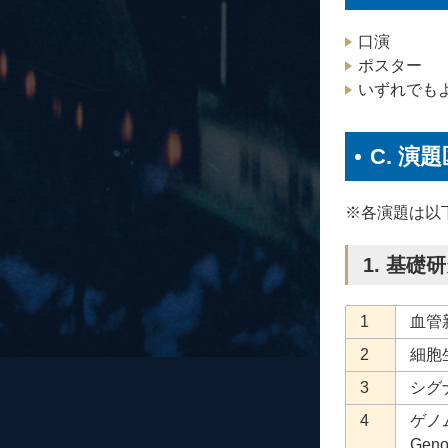
口演
ポスター
いずれでも
C. 演
※各演題は以
1. 基礎研究
1
血管新
2
細胞生
3
シグナ
4
ゲノ
Geno