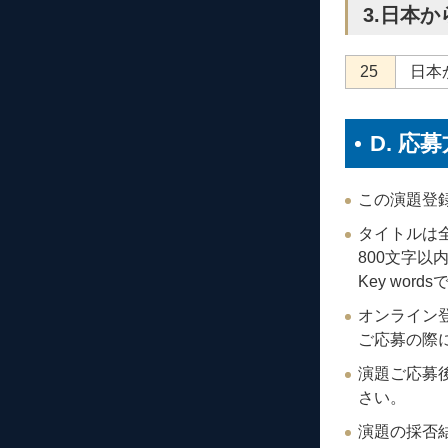
3.日本
25
日本
D. 
この演題登
タイトルは全
800文字
Key wor
オンライン
ご応募の際
演題ご応募
さい。
演題の採否