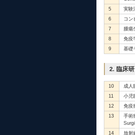
5
実験治療
6
コンピ
7
腫瘍生
8
免疫学
9
基礎そ
2. 臨床研究
10
成人臨床
11
小児臨床
12
免疫療
13
手術
Surgi
14
放射線療