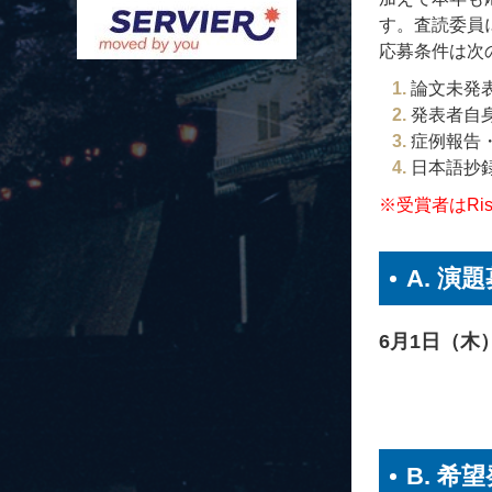
す。査読委員
応募条件は次
論文未発表で
発表者自
症例報告
日本語抄録
※受賞者はRis
A. 演
6月1日（木
B. 希