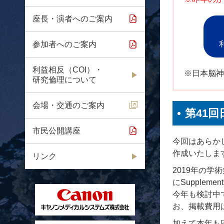
座長・演者へのご案内
参加者へのご案内
利益相反（COI）・
※日本脳神
研究倫理について
会場・交通のご案内
第41
市民公開講座
今回はあらか
作成いたしま
リンク
2019年の
にSupplem
今年も検討中で
お、掲載費用
加えて本年も応募