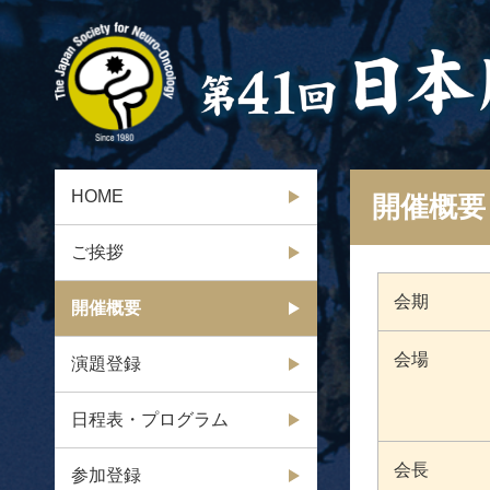
HOME
開催概要
ご挨拶
会期
開催概要
会場
演題登録
日程表・プログラム
会長
参加登録